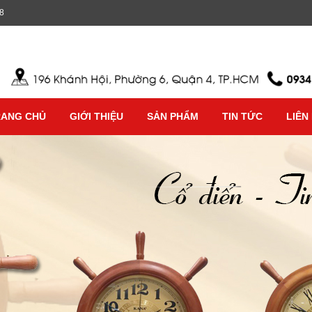
8
RANG CHỦ
GIỚI THIỆU
SẢN PHẨM
TIN TỨC
LIÊN