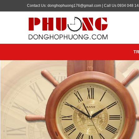
Contact Us: donghophuong176@gmail.com | Call Us 0934 048 14
T