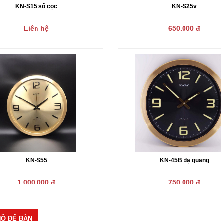
KN-S15 số cọc
KN-S25v
Liên hệ
650.000 đ
KN-S55
KN-45B dạ quang
1.000.000 đ
750.000 đ
Ồ ĐỂ BÀN