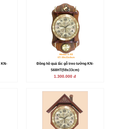
g KN-
Đồng hồ quả lăc gỗ treo tường KN-
S68HT(59x33cm)
1.300.000 đ