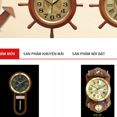
HẨM MỚII
SẢN PHẨM KHUYẾN MÃI
SẢN PHẨM NỔI BẬT