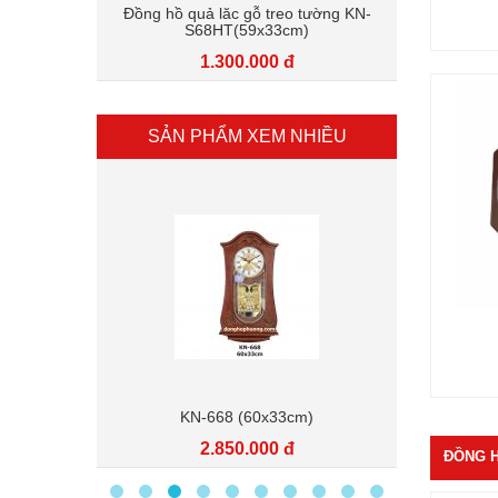
 tường KN-
Đồng hồ quả lăc gỗ treo tường KN-
Đồng hồ q
)
S68HT(59x33cm)
1.300.000 đ
SẢN PHẨM XEM NHIỀU
)
KN-668 (60x33cm)
KN
2.850.000 đ
ĐỒNG H