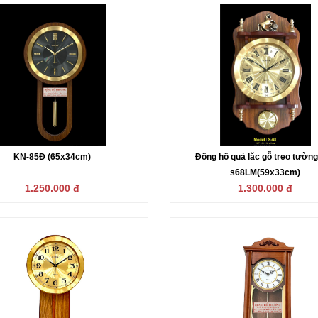
KN-85Đ (65x34cm)
Đồng hồ quả lăc gỗ treo tườn
s68LM(59x33cm)
1.250.000 đ
1.300.000 đ