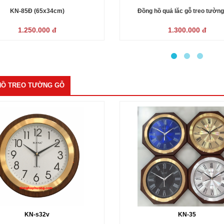
KN-85Đ (65x34cm)
Đồng hồ quả lăc gỗ treo tườn
s68LM(59x33cm)
1.250.000 đ
1.300.000 đ
HỒ TREO TƯỜNG GỖ
KN-s32v
KN-35