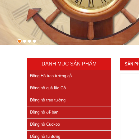
DANH MỤC SẢN PHẨM
SẢN P
Đồng Hồ treo tường gỗ
Đồng hồ quả lắc Gỗ
Đồng hồ treo tường
Đồng hồ để bàn
Đồng hồ Cuckoo
Đồng hồ tủ đứng