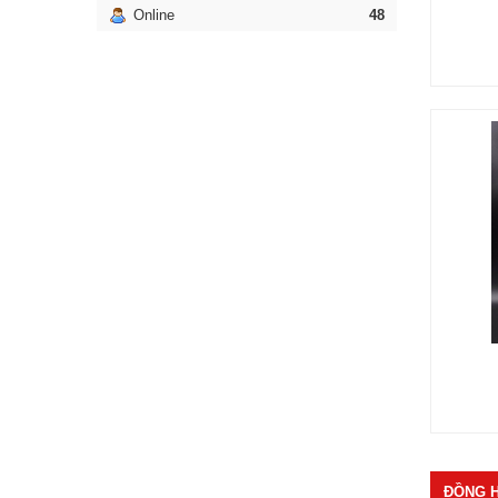
Online
48
ĐỒNG H