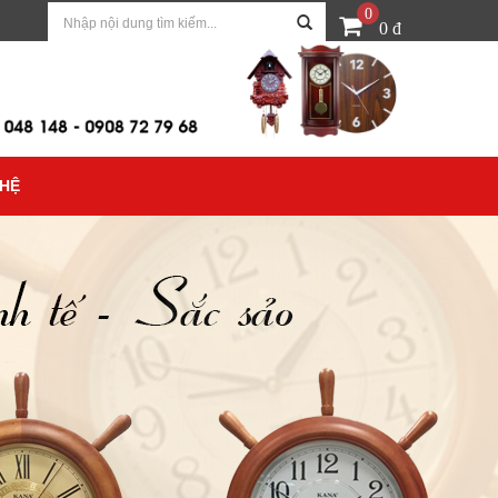
0
0 đ
 HỆ