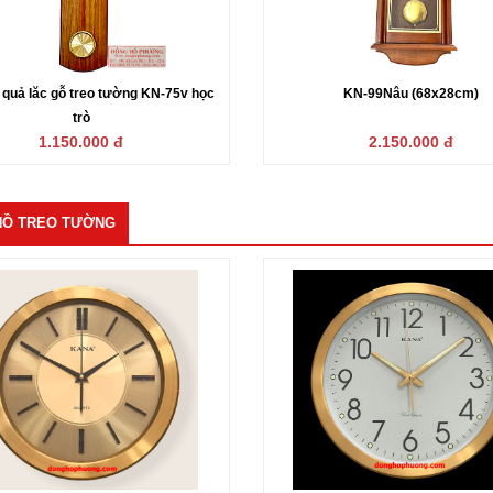
 quả lăc gỗ treo tường KN-75v học
KN-99Nâu (68x28cm)
trò
1.150.000 đ
2.150.000 đ
HỒ TREO TƯỜNG