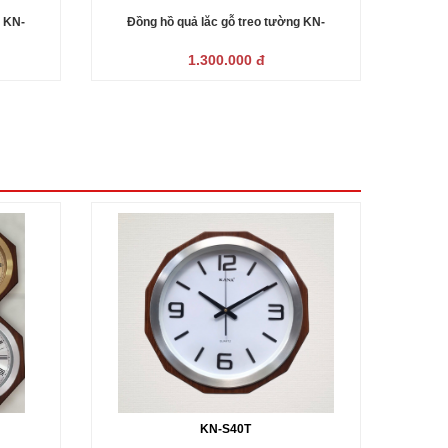
g KN-
Đồng hồ quả lăc gỗ treo tường KN-
Đồng hồ
S68HT(59x33cm)
1.300.000 đ
KN-S40T