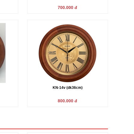
Đồng hồ để bàn quả lắc gỗ BL-
KN-S65v HT
700.000 đ
01(HT)
1.250.000 
650.000 đ
KN-14v (dk36cm)
800.000 đ
KN-205a
Máy RHYTHM (n
1.950.000 đ
350.000 đ