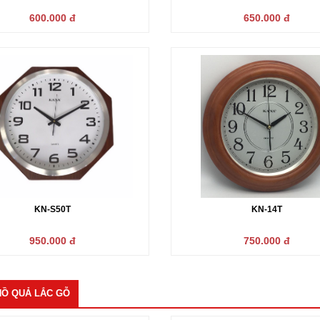
uả lăc gỗ treo tường KN-
KN-99Nâu (68x28cm)
600.000 đ
650.000 đ
75v học trò
2.150.000 đ
1.150.000 đ
KN-S50T
KN-14T
950.000 đ
750.000 đ
-622a (90x36cm)
624QC
2.250.000 đ
Liên hệ
Ồ QUẢ LẮC GỖ