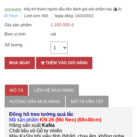
Hãy trở thành người đầu tiên đánh giá sản phẩm này
(
0
)
Thích
Lượt xem: 903
Ngày đăng: 14/10/2022
Giá sản phẩm
1.250.000 đ
Đơn vị tính
cái
Số lượng :
MUA NGAY
THÊM VÀO GIỎ HÀNG
MÔ TẢ
LIÊN HỆ MUA HÀNG
HƯỚNG DẪN MUA HÀNG
MÔ TẢ VẮN TẮT
Đồng hồ treo tường quả lắc
Mã sản phẩm
KN-26 (Mỏ Neo) (68x48cm)
Hãng sản xuất
KaNa
Chất liệu vỏ Gỗ tự nhiên
Máy KaShi trôi siêu tĩnh (Nhật), chạy êm, không nghe