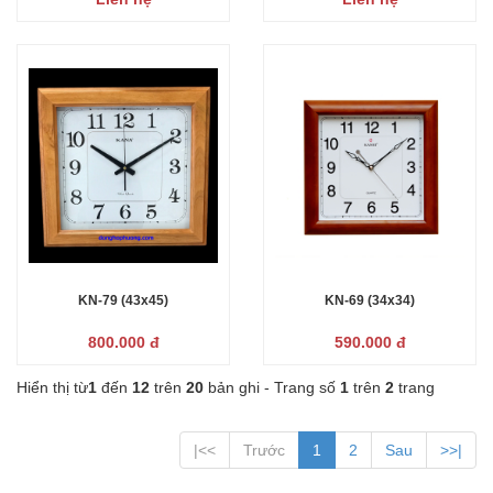
KN-79 (43x45)
KN-69 (34x34)
800.000 đ
590.000 đ
Hiển thị từ
1
đến
12
trên
20
bản ghi - Trang số
1
trên
2
trang
|<<
Trước
1
2
Sau
>>|