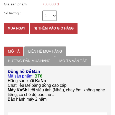
Giá sản phẩm
750.000 đ
Số lượng :
MUA NGAY
THÊM VÀO GIỎ HÀNG
MÔ TẢ
LIÊN HỆ MUA HÀNG
HƯỚNG DẪN MUA HÀNG
MÔ TẢ VẮN TẮT
Đồng hồ Để Bàn
Mã sản phẩm
:
BT8
Hãng sản xuất
KaNa
Chất liệu Đế bằng đồng cao cấp
Máy KaShi
trôi siêu tĩnh (
Nhật)
, chạy êm, không nghe
tiếng, có chế độ báo thức
Bảo hánh máy 2 năm