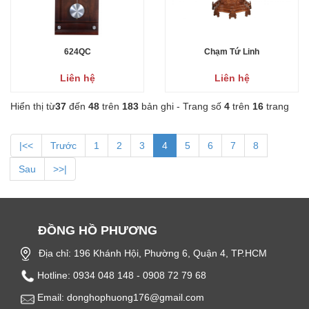
624QC
Chạm Tứ Linh
Liên hệ
Liên hệ
Hiển thị từ
37
đến
48
trên
183
bản ghi - Trang số
4
trên
16
trang
|<<
Trước
1
2
3
4
5
6
7
8
Sau
>>|
ĐỒNG HỒ PHƯƠNG
Địa chỉ: 196 Khánh Hội, Phường 6, Quận 4, TP.HCM
Hotline: 0934 048 148 - 0908 72 79 68
Email: donghophuong176@gmail.com